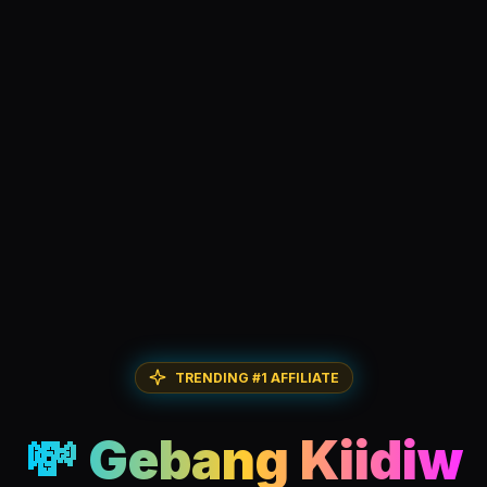
TRENDING #1 AFFILIATE
💸 Gebang Kiidiw