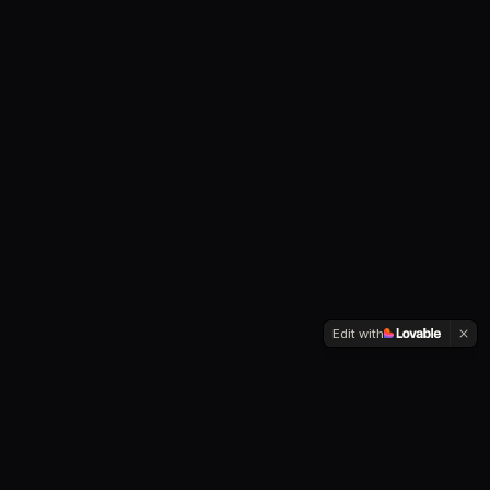
Edit with
hp kamu hari