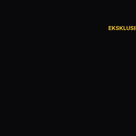
EKSKLUSI